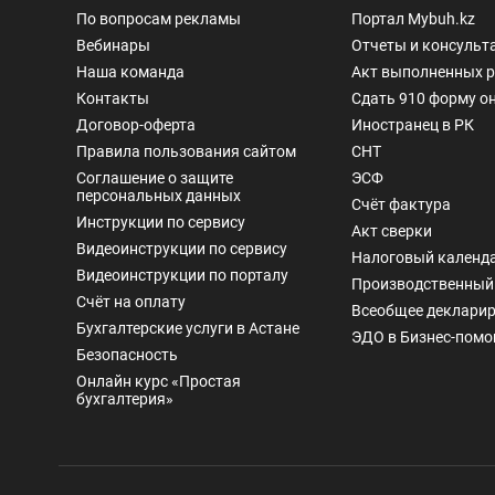
По вопросам рекламы
Портал Mybuh.kz
Вебинары
Отчеты и консульт
Наша команда
Акт выполненных 
Контакты
Сдать 910 форму о
Договор-оферта
Иностранец в РК
Правила пользования сайтом
СНТ
Соглашение о защите
ЭСФ
персональных данных
Счёт фактура
Инструкции по сервису
Акт сверки
Видеоинструкции по сервису
Налоговый календ
Видеоинструкции по порталу
Производственный
Счёт на оплату
Всеобщее деклари
Бухгалтерские услуги в Астане
ЭДО в Бизнес-пом
Безопасность
Онлайн курс «Простая
бухгалтерия»