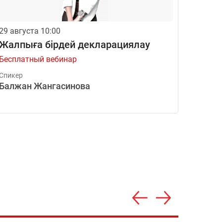
29 августа 10:00
09 но
Жалпыға бірдей декларациялау
Аван
упла
Бесплатный вебинар
Платн
Спикер
Балжан Жангасинова
Спике
Ирин