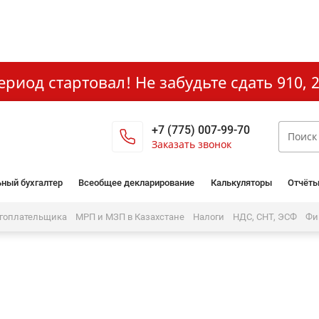
иод стартовал! Не забудьте сдать 910, 2
+7 (775) 007-99-70
Заказать звонок
ный бухгалтер
Всеобщее декларирование
Калькуляторы
Отчёты
огоплательщика
МРП и МЗП в Казахстане
Налоги
НДС, СНТ, ЭСФ
Фи