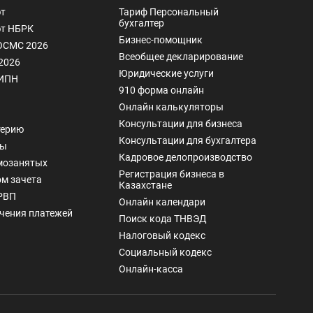
т
Тариф Персональный
бухгалтер
т НБРК
Бизнес-помощник
ОСМС 2026
Всеобщее декларирование
2026
Юридические услуги
 ИПН
910 форма онлайн
Онлайн калькуляторы
Консультации для бизнеса
терию
Консультации для бухгалтера
сы
Кадровое делопроизводство
мозанятых
Регистрация бизнеса в
м зачета
Казахстане
РВП
Онлайн календари
чения платежей
Поиск кода ТНВЭД
Налоговый кодекс
Социальный кодекс
Онлайн-касса