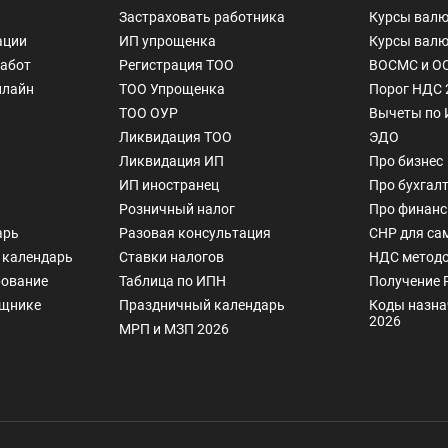
Застраховать работника
Курсы валю
ации
ИП упрощенка
Курсы валю
работ
Регистрация ТОО
ВОСМС и О
нлайн
ТОО Упрощенка
Порог НДС 
ТОО ОУР
Вычеты по
Ликвидация ТОО
ЭДО
Ликвидация ИП
Про бизнес
ИП иностранец
Про бухгал
Розничный налог
Про финан
арь
Разовая консультация
СНР для са
 календарь
Ставки налогов
НДС методо
рование
Таблица по ИПН
Получение 
ощнике
Праздничный календарь
Коды назна
2026
МРП и МЗП 2026