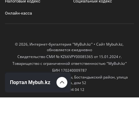
Налоговый кодекс
Социальный кодекс
Онлайн-касса
© 2026, Интернет-бухгалтерия "MyBuh.kz" • Сайт Mybuh.kz,
обновляется ежедневно
Свидетельство СМИ № KZ66VPY00085365 от 15.01.2024 г.
Товарищество с ограниченной ответственностью "MyBuh.kz"
БИН 170240009787
050000, Казахстан, город Алматы, Бостандыкский район, улица
Портал Mybuh.kz
Егизбаева, дом 52
+7 777 504 04 12