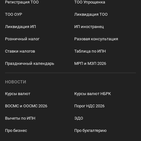
Регистрация ТОО
ТОО Упрощенка
ТОО ОУР
Ликвидация ТОО
Ликвидация ИП
ИП иностранец
Розничный налог
Разовая консультация
Ставки налогов
Таблица по ИПН
Праздничный календарь
МРП и МЗП 2026
НОВОСТИ
Курсы валют
Курсы валют НБРК
ВОСМС и ООСМС 2026
Порог НДС 2026
Вычеты по ИПН
ЭДО
Про бизнес
Про бухгалтерию