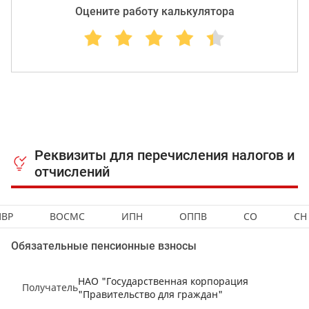
Оцените работу калькулятора
Реквизиты для перечисления налогов и
отчислений
ВР
ВОСМС
ИПН
ОППВ
СО
СН
Обязательные пенсионные взносы
НАО "Государственная корпорация
Получатель
"Правительство для граждан"