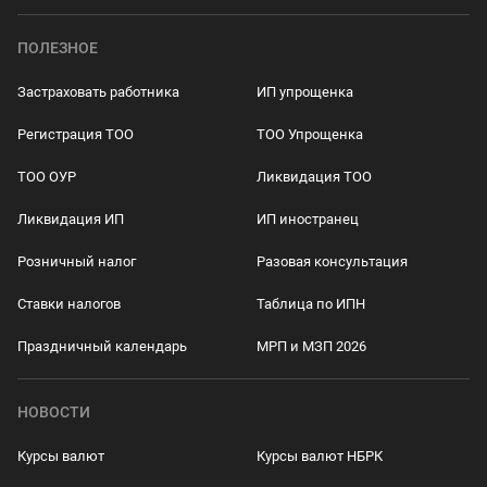
ПОЛЕЗНОЕ
Застраховать работника
ИП упрощенка
Регистрация ТОО
ТОО Упрощенка
ТОО ОУР
Ликвидация ТОО
Ликвидация ИП
ИП иностранец
Розничный налог
Разовая консультация
Ставки налогов
Таблица по ИПН
Праздничный календарь
МРП и МЗП 2026
НОВОСТИ
Курсы валют
Курсы валют НБРК