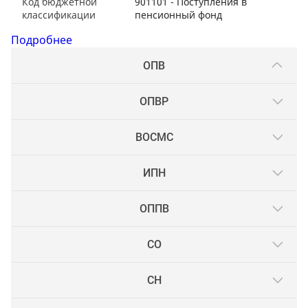
Код бюджетной
901101 - Поступления в
классификации
пенсионный фонд
Подробнее
ОПВ
ОПВР
ВОСМС
ИПН
ОППВ
СО
СН