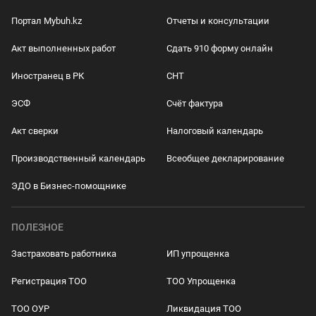
Портал Mybuh.kz
Отчеты и консультации
Акт выполненных работ
Сдать 910 форму онлайн
Иностранец в РК
СНТ
ЭСФ
Счёт фактура
Акт сверки
Налоговый календарь
Производственный календарь
Всеобщее декларирование
ЭДО в Бизнес-помощнике
ПОЛЕЗНОЕ
Застраховать работника
ИП упрощенка
Регистрация ТОО
ТОО Упрощенка
ТОО ОУР
Ликвидация ТОО