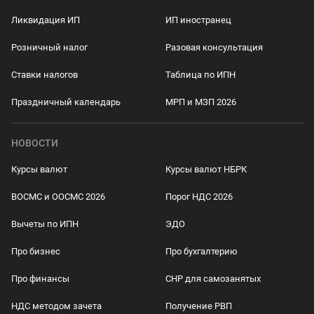
Ликвидация ИП
ИП иностранец
Розничный налог
Разовая консультация
Ставки налогов
Таблица по ИПН
Праздничный календарь
МРП и МЗП 2026
НОВОСТИ
Курсы валют
Курсы валют НБРК
ВОСМС и ООСМС 2026
Порог НДС 2026
Вычеты по ИПН
ЭДО
Про бизнес
Про бухгалтерию
Про финансы
СНР для самозанятых
НДС методом зачета
Получение РВП