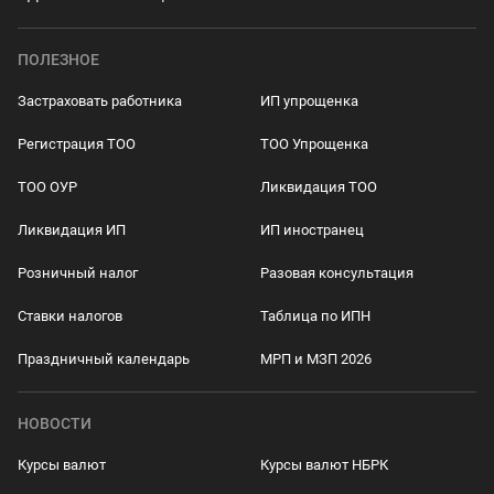
ПОЛЕЗНОЕ
Застраховать работника
ИП упрощенка
Регистрация ТОО
ТОО Упрощенка
ТОО ОУР
Ликвидация ТОО
Ликвидация ИП
ИП иностранец
Розничный налог
Разовая консультация
Ставки налогов
Таблица по ИПН
Праздничный календарь
МРП и МЗП 2026
НОВОСТИ
Курсы валют
Курсы валют НБРК