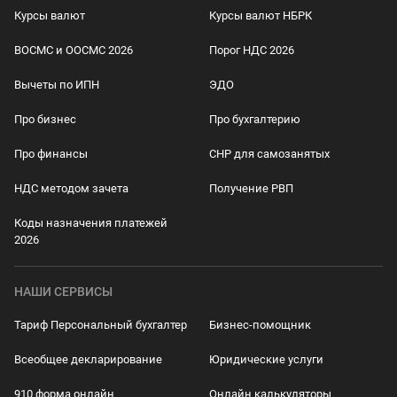
Курсы валют
Курсы валют НБРК
ВОСМС и ООСМС 2026
Порог НДС 2026
Вычеты по ИПН
ЭДО
Про бизнес
Про бухгалтерию
Про финансы
СНР для самозанятых
НДС методом зачета
Получение РВП
Коды назначения платежей
2026
НАШИ СЕРВИСЫ
Тариф Персональный бухгалтер
Бизнес-помощник
Всеобщее декларирование
Юридические услуги
910 форма онлайн
Онлайн калькуляторы