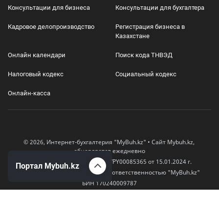
Консультации для бизнеса
Консультации для бухгалтера
Кадровое делопроизводство
Регистрация бизнеса в
Казахстане
Онлайн календари
Поиск кода ТНВЭД
Налоговый кодекс
Социальный кодекс
Онлайн-касса
© 2026, Интернет-бухгалтерия "MyBuh.kz" • Сайт Mybuh.kz,
обновляется ежедневно
Свидетельство СМИ № KZ66VPY00085365 от 15.01.2024 г.
Портал Mybuh.kz
Товарищество с ограниченной ответственностью "MyBuh.kz"
БИН 170240009787
050000, Казахстан, город Алматы, Бостандыкский район, улица
Егизбаева, дом 52
+7 777 504 04 12