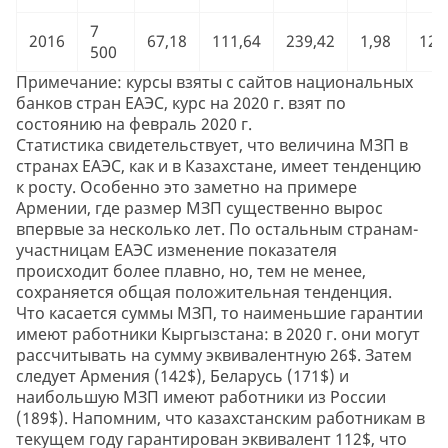
7
2016
67,18
111,64
239,42
1,98
120
500
Примечание: курсы взяты с сайтов национальных
банков стран ЕАЭС, курс на 2020 г. взят по
состоянию на февраль 2020 г.
Статистика свидетельствует, что величина МЗП в
странах ЕАЭС, как и в Казахстане, имеет тенденцию
к росту. Особенно это заметно на примере
Армении, где размер МЗП существенно вырос
впервые за несколько лет. По остальным странам-
участницам ЕАЭС изменение показателя
происходит более плавно, но, тем не менее,
сохраняется общая положительная тенденция.
Что касается суммы МЗП, то наименьшие гарантии
имеют работники Кыргызстана: в 2020 г. они могут
рассчитывать на сумму эквивалентную 26$. Затем
следует Армения (142$), Беларусь (171$) и
наибольшую МЗП имеют работники из России
(189$). Напомним, что казахстанским работникам в
текущем году гарантирован эквивалент 112$, что