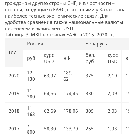
гражданам другие страны СНГ, и в частности –
страны, входящие в ЕАЭС, с которыми у Казахстана
наиболее тесные экономические связи. Для
удобства сравнения также национальные валюты
переведем в эквивалент USD.
Таблица 3. МЗП в странах ЕАЭС в 2016 -2020 гг.
Россия
Беларусь
Год
курс
бел.
курс
руб.
в $
в $
USD
руб.
USD
12
189,
2020
63,97
375
2,19
171
130
62
11
2019
64,66
174,45
330
2,09
157
280
11
2018
62,69
178,06
305
2,03
150
163
7
2017
58,30
133,79
265
1,93
137
800