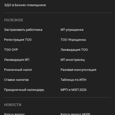
ЭДО в Бизнес-помощнике
ПОЛЕЗНОЕ
Застраховать работника
ИП упрощенка
Регистрация ТОО
ТОО Упрощенка
ТОО ОУР
Ликвидация ТОО
Ликвидация ИП
ИП иностранец
Розничный налог
Разовая консультация
Ставки налогов
Таблица по ИПН
Праздничный календарь
МРП и МЗП 2026
НОВОСТИ
Курсы валют
Курсы валют НБРК