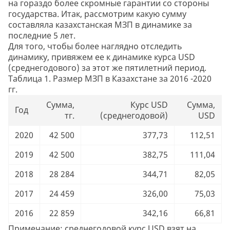
на гораздо более скромные гарантии со стороны
государства. Итак, рассмотрим какую сумму
составляла казахстанская МЗП в динамике за
последние 5 лет.
Для того, чтобы более наглядно отследить
динамику, привяжем ее к динамике курса USD
(среднегодового) за этот же пятилетний период.
Таблица 1. Размер МЗП в Казахстане за 2016 -2020
гг.
Сумма,
Курс USD
Сумма,
Год
тг.
(среднегодовой)
USD
2020
42 500
377,73
112,51
2019
42 500
382,75
111,04
2018
28 284
344,71
82,05
2017
24 459
326,00
75,03
2016
22 859
342,16
66,81
Примечание: среднегодовой курс USD взят на